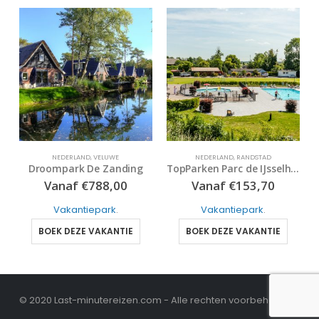
NEDERLAND
,
RANDSTAD
FRIESE MEREN
,
NEDERLAND
TopParken Parc de IJsselhoeve
Recreatiepark Tusken De Marren
Vanaf
€
153,70
Vanaf
€
247,00
Vakantiepark
.
Vakantiepark
.
BOEK DEZE VAKANTIE
BOEK DEZE VAKANTIE
© 2020 Last-minutereizen.com - Alle rechten voorbehouden