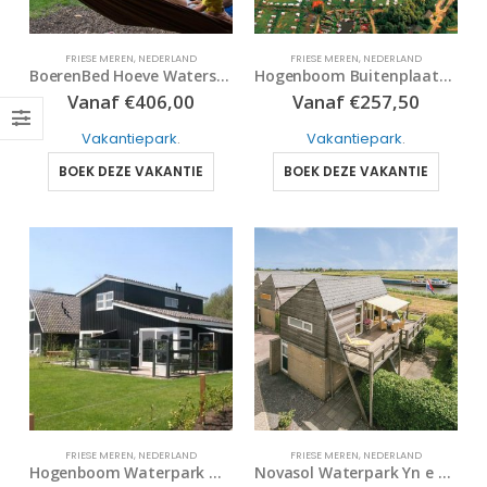
FRIESE MEREN
,
NEDERLAND
FRIESE MEREN
,
NEDERLAND
BoerenBed Hoeve Waterschap
Hogenboom Buitenplaats It Wiid
Vanaf
€
406,00
Vanaf
€
257,50
Vakantiepark
.
Vakantiepark
.
BOEK DEZE VAKANTIE
BOEK DEZE VAKANTIE
FRIESE MEREN
,
NEDERLAND
FRIESE MEREN
,
NEDERLAND
Hogenboom Waterpark Oan ‘e Poel
Novasol Waterpark Yn e Lijte