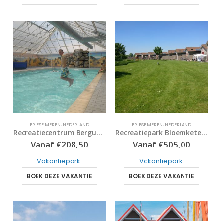
FRIESE MEREN
,
NEDERLAND
FRIESE MEREN
,
NEDERLAND
Recreatiecentrum Bergumermeer
Recreatiepark Bloemketerp
Vanaf
€
208,50
Vanaf
€
505,00
Vakantiepark
.
Vakantiepark
.
BOEK DEZE VAKANTIE
BOEK DEZE VAKANTIE