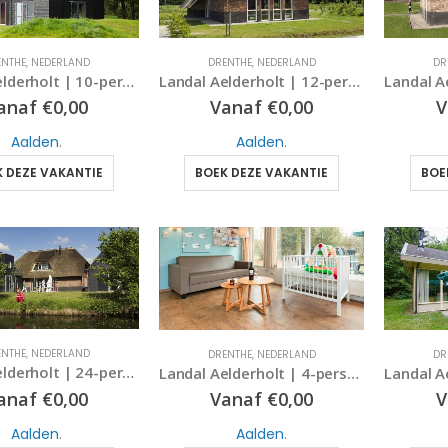
DRENTHE
,
NEDERLAND
DR
ENTHE
,
NEDERLAND
Landal Aelderholt | 12-persoonsbungalow – extra luxe | type 12EL | Aalden, Drenthe
Landal Aelderholt | 10-persoonsbungalow – extra luxe | type 10EL1 | Aalden, Drenthe
Vanaf
€
0,00
V
anaf
€
0,00
Aalden
.
Aalden
.
BOEK DEZE VAKANTIE
BOE
 DEZE VAKANTIE
ENTHE
,
NEDERLAND
DRENTHE
,
NEDERLAND
DR
Landal Aelderholt | 24-persoonsbungalow – extra luxe | type 24EL | Aalden, Drenthe
Landal Aelderholt | 4-persoonsbabybungalow – comfort | type 4CN | Aalden, Drenthe
anaf
€
0,00
Vanaf
€
0,00
V
Aalden
.
Aalden
.