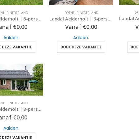
DR
ENTHE
,
NEDERLAND
DRENTHE
,
NEDERLAND
Landal Aelderholt | 6-persoonsbungalow | type 6B | Aalden, Drenthe
Landal Aelderholt | 6-persoonshondenbungalow – comfort | type 6CD | Aalden, Drenthe
V
anaf
€
0,00
Vanaf
€
0,00
Aalden
.
Aalden
.
BOE
 DEZE VAKANTIE
BOEK DEZE VAKANTIE
ENTHE
,
NEDERLAND
Landal Aelderholt | 8-persoonsbungalow | type 8C | Aalden, Drenthe
anaf
€
0,00
Aalden
.
 DEZE VAKANTIE