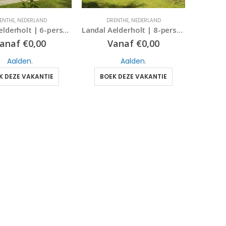
ENTHE
,
NEDERLAND
DRENTHE
,
NEDERLAND
Landal Aelderholt | 6-persoonskinderbungalow | type 6CK | Aalden, Drenthe
Landal Aelderholt | 8-persoonsbungalow – Eco | type 8ECO | Aalden, Drenthe
anaf
€
0,00
Vanaf
€
0,00
Aalden
.
Aalden
.
K DEZE VAKANTIE
BOEK DEZE VAKANTIE