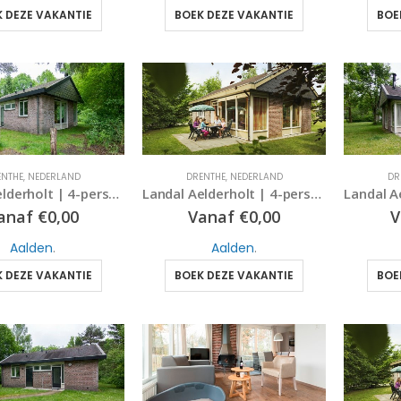
 DEZE VAKANTIE
BOEK DEZE VAKANTIE
BOE
DRENTHE
,
NEDERLAND
ENTHE
,
NEDERLAND
DR
Landal Aelderholt | 4-persoonskinderbungalow | type 4CK | Aalden, Drenthe
Landal Aelderholt | 4-persoonsbungalow | type 4B | Aalden, Drenthe
Vanaf
€
0,00
anaf
€
0,00
V
Aalden
.
Aalden
.
BOEK DEZE VAKANTIE
 DEZE VAKANTIE
BOE