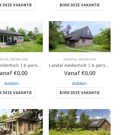
K DEZE VAKANTIE
BOEK DEZE VAKANTIE
ENTHE
,
NEDERLAND
DRENTHE
,
NEDERLAND
Landal Aelderholt | 6-persoonsbungalow – comfort | type 6C | Aalden, Drenthe
Landal Aelderholt | 6-persoonsbungalow – comfort | type CE | Aalden, Drenthe
anaf
€
0,00
Vanaf
€
0,00
Aalden
.
Aalden
.
K DEZE VAKANTIE
BOEK DEZE VAKANTIE