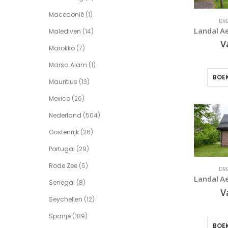
Macedonië
(1)
DR
Malediven
(14)
V
Marokko
(7)
Marsa Alam
(1)
BOEK
Mauritius
(13)
Mexico
(26)
Nederland
(504)
Oostenrijk
(26)
Portugal
(29)
Rode Zee
(5)
DR
Senegal
(8)
V
Seychellen
(12)
Spanje
(189)
BOEK