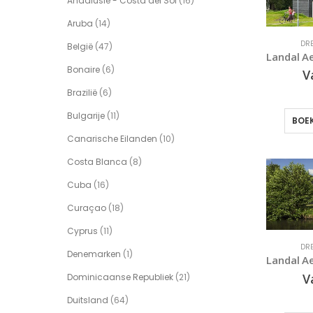
Andalusië - Costa del Sol
(16)
Aruba
(14)
DR
België
(47)
Bonaire
(6)
V
Brazilië
(6)
Bulgarije
(11)
BOEK
Canarische Eilanden
(10)
Costa Blanca
(8)
Cuba
(16)
Curaçao
(18)
Cyprus
(11)
DR
Denemarken
(1)
V
Dominicaanse Republiek
(21)
Duitsland
(64)