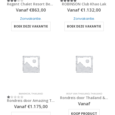
Regent Chalet Resort Beach Cha Am
ROBINSON Club Khao Lak
3
out of 5
5
out of 5
Vanaf
€
863,00
Vanaf
€
1.132,00
Zonvakantie
.
Zonvakantie
.
BOEK DEZE VAKANTIE
BOEK DEZE VAKANTIE
BANGKOK
,
THAILAND
GOLF VAN THAILAND
,
THAILAND
Rondreis door Thailand & Cambodja
Rondreis door Amazing Thailand
1
out of 5
Vanaf
Vanaf
€
1.175,00
KOOP PRODUCT