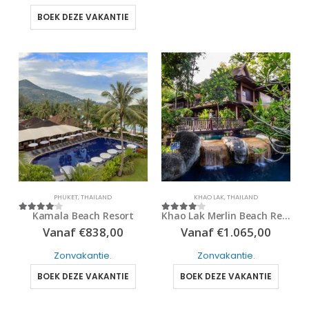
BOEK DEZE VAKANTIE
PHUKET
,
THAILAND
KHAO LAK
,
THAILAND
Kamala Beach Resort
Khao Lak Merlin Beach Resort
4
out of 5
4
out of 5
Vanaf
€
838,00
Vanaf
€
1.065,00
Zonvakantie
.
Zonvakantie
.
BOEK DEZE VAKANTIE
BOEK DEZE VAKANTIE