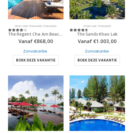
GOLF VAN THAILAND
,
THAILAND
KHAO LAK
,
THAILAND
The Regent Cha Am Beach Resort
The Sands Khao Lak
4
out of 5
4.5
out of 5
Vanaf
€
868,00
Vanaf
€
1.003,00
Zonvakantie
.
Zonvakantie
.
BOEK DEZE VAKANTIE
BOEK DEZE VAKANTIE