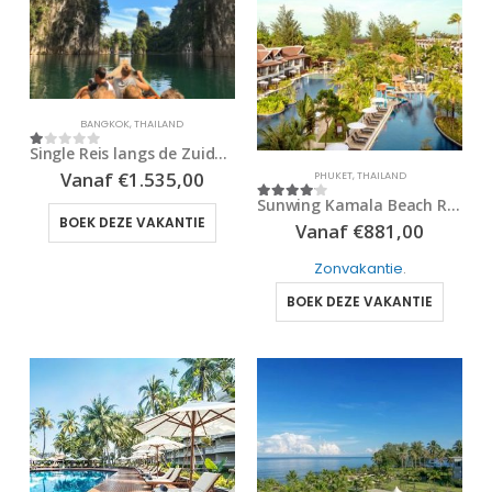
BANGKOK
,
THAILAND
Single Reis langs de Zuidelijke parels van Thailand
1
out of 5
Vanaf
€
1.535,00
PHUKET
,
THAILAND
Sunwing Kamala Beach Resort
4
out of 5
BOEK DEZE VAKANTIE
Vanaf
€
881,00
Zonvakantie
.
BOEK DEZE VAKANTIE