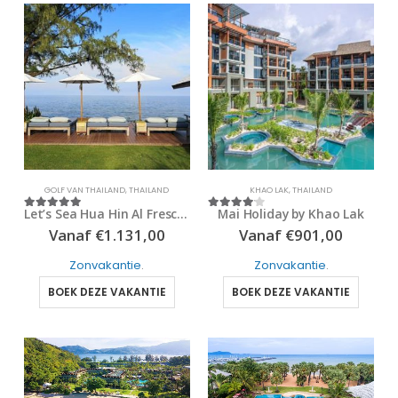
GOLF VAN THAILAND
,
THAILAND
KHAO LAK
,
THAILAND
Let’s Sea Hua Hin Al Fresco Resort
Mai Holiday by Khao Lak
5
out of 5
4
out of 5
Vanaf
€
1.131,00
Vanaf
€
901,00
Zonvakantie
.
Zonvakantie
.
BOEK DEZE VAKANTIE
BOEK DEZE VAKANTIE