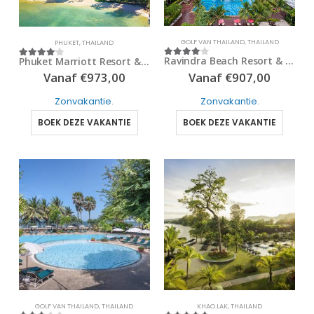
GOLF VAN THAILAND
,
THAILAND
PHUKET
,
THAILAND
Ravindra Beach Resort & Spa
Phuket Marriott Resort & Spa
4
out of 5
4
out of 5
Vanaf
€
907,00
Vanaf
€
973,00
Zonvakantie
.
Zonvakantie
.
BOEK DEZE VAKANTIE
BOEK DEZE VAKANTIE
GOLF VAN THAILAND
,
THAILAND
KHAO LAK
,
THAILAND