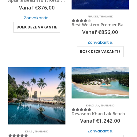
Apsara Beachfront Resort & Villa
4
out of 5
Vanaf
€
876,00
PHUKET
,
THAILAND
Zonvakantie
.
Best Western Premier Bangtao Beach
4
out of 5
BOEK DEZE VAKANTIE
Vanaf
€
856,00
Zonvakantie
.
BOEK DEZE VAKANTIE
KHAO LAK
,
THAILAND
Devasom Khao Lak Beach Resort & Villas
5
out of 5
Vanaf
€
1.242,00
Zonvakantie
.
KRABI
,
THAILAND