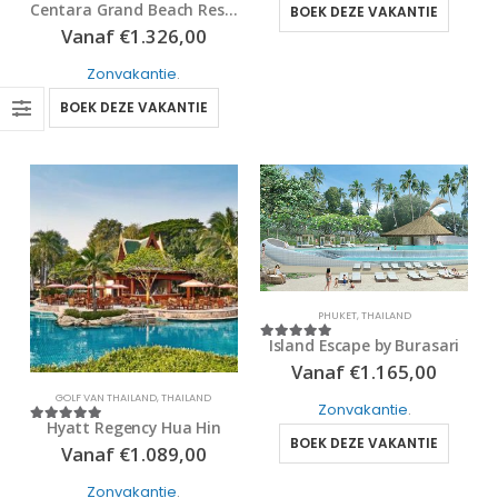
Centara Grand Beach Resort & Villas
BOEK DEZE VAKANTIE
5
out of 5
Vanaf
€
1.326,00
Zonvakantie
.
BOEK DEZE VAKANTIE
PHUKET
,
THAILAND
Island Escape by Burasari
5
out of 5
Vanaf
€
1.165,00
GOLF VAN THAILAND
,
THAILAND
Zonvakantie
.
Hyatt Regency Hua Hin
5
out of 5
BOEK DEZE VAKANTIE
Vanaf
€
1.089,00
Zonvakantie
.