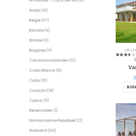
Andalusië - Costa del Sol
(16)
Aruba
(14)
België
(47)
Bonaire
(6)
Brazilië
(6)
Bulgarije
(11)
SRI LA
Canarische Eilanden
(10)
3.5
out of 
Va
Costa Blanca
(8)
Z
Cuba
(16)
BOEK
Curaçao
(18)
Cyprus
(11)
Denemarken
(1)
Dominicaanse Republiek
(21)
Duitsland
(64)