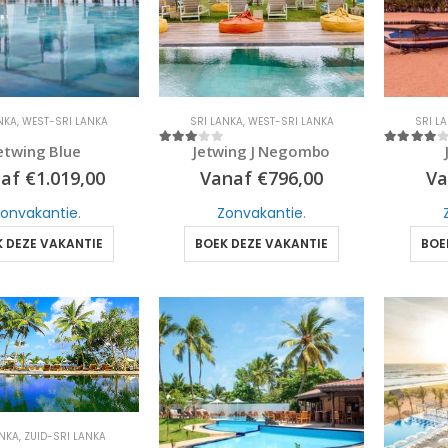
NKA
,
WEST-SRI LANKA
SRI LANKA
,
WEST-SRI LANKA
SRI L
etwing Blue
Jetwing J Negombo
3
out of 5
4
out of 5
naf
€
1.019,00
Vanaf
€
796,00
V
onvakantie
.
Zonvakantie
.
 DEZE VAKANTIE
BOEK DEZE VAKANTIE
BOE
ANKA
,
ZUID-SRI LANKA