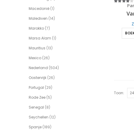
Pa
4
out of 5
Macedonië
(1)
Va
Malediven
(14)
Z
Marokko
(7)
BOEK
Marsa Alam
(1)
Mauritius
(13)
Mexico
(26)
Nederland
(504)
Oostenrijk
(26)
Portugal
(29)
Toon:
Rode Zee
(5)
Senegal
(8)
Seychellen
(12)
Spanje
(189)