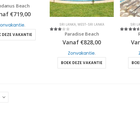
ndanus Beach
naf
€
719,00
onvakantie
.
SRI LANKA
,
WEST-SRI LANKA
SRI L
Paradise Beach
 DEZE VAKANTIE
3
out of 5
4.5
out of 
Vanaf
€
828,00
Va
Zonvakantie
.
BOEK DEZE VAKANTIE
BOE