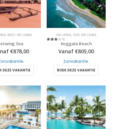
ANKA
,
WEST-SRI LANKA
SRI LANKA
,
ZUID-SRI LANKA
Jetwing Sea
Koggala Beach
3
out of 5
anaf
€
878,00
Vanaf
€
805,00
Zonvakantie
.
Zonvakantie
.
K DEZE VAKANTIE
BOEK DEZE VAKANTIE