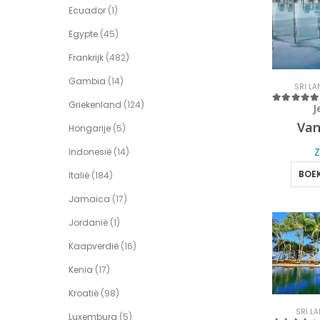
Ecuador
(1)
Egypte
(45)
Frankrijk
(482)
Gambia
(14)
SRI LA
Griekenland
(124)
J
5
out of 5
Va
Hongarije
(5)
Z
Indonesië
(14)
BOEK
Italië
(184)
Jamaica
(17)
Jordanië
(1)
Kaapverdië
(16)
Kenia
(17)
Kroatië
(98)
SRI L
Luxemburg
(5)