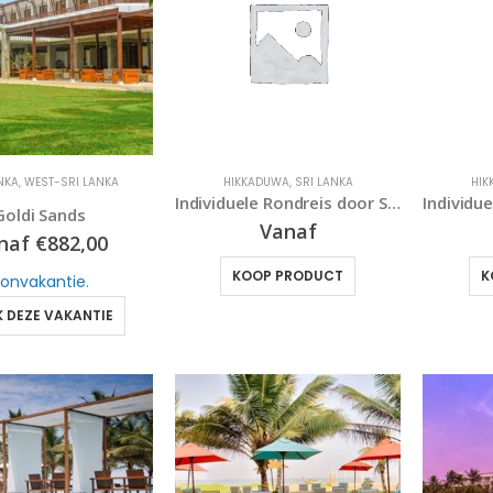
NKA
,
WEST-SRI LANKA
HIKKADUWA
,
SRI LANKA
HI
Individuele Rondreis door Sri Lanka Klassiek
Goldi Sands
5
Vanaf
naf
€
882,00
KOOP PRODUCT
K
onvakantie
.
 DEZE VAKANTIE