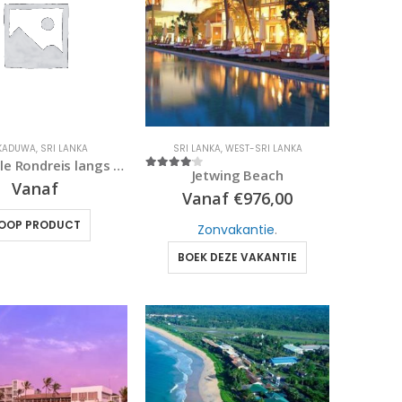
KKADUWA
,
SRI LANKA
SRI LANKA
,
WEST-SRI LANKA
Individuele Rondreis langs de Parels van Sri Lanka
Jetwing Beach
4
out of 5
Vanaf
Vanaf
€
976,00
OOP PRODUCT
Zonvakantie
.
BOEK DEZE VAKANTIE