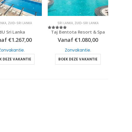
ANKA
,
ZUID-SRI LANKA
SRI LANKA
,
ZUID-SRI LANKA
RIU Sri Lanka
Taj Bentota Resort & Spa
5
5
out of 5
naf
€
1.267,00
Vanaf
€
1.080,00
Zonvakantie
.
Zonvakantie
.
K DEZE VAKANTIE
BOEK DEZE VAKANTIE