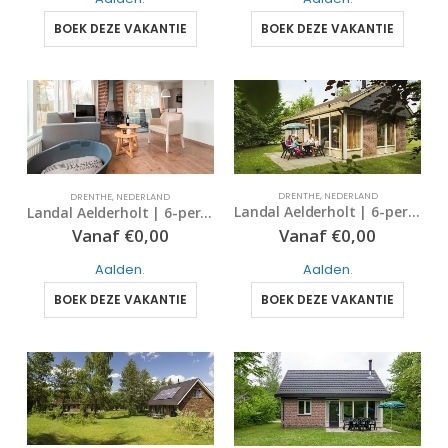
BOEK DEZE VAKANTIE
BOEK DEZE VAKANTIE
DRENTHE
,
NEDERLAND
DRENTHE
,
NEDERLAND
Landal Aelderholt | 6-persoonskinderbungalow | type 6CK | Aalden, Drenthe
Landal Aelderholt | 6-persoonshondenbungalow – comfort | type 6CD | Aalden, Drenthe
Vanaf
€
0,00
Vanaf
€
0,00
Aalden
.
Aalden
.
BOEK DEZE VAKANTIE
BOEK DEZE VAKANTIE