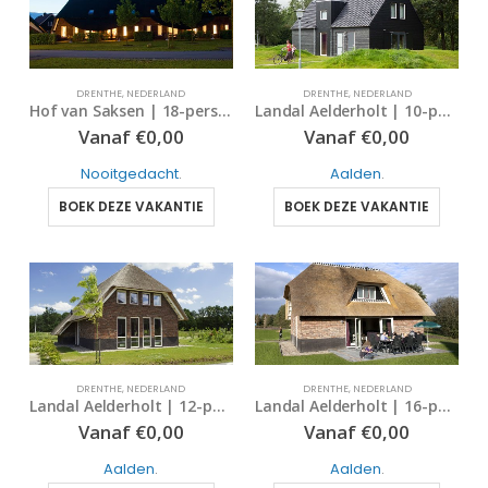
DRENTHE
,
NEDERLAND
DRENTHE
,
NEDERLAND
Hof van Saksen | 18-persoons boerderij – comfort | Type 18C | Nooitgedacht, Drenthe
Landal Aelderholt | 10-persoonsbungalow – extra luxe | type 10EL1 | Aalden, Drenthe
Vanaf
€
0,00
Vanaf
€
0,00
Nooitgedacht
.
Aalden
.
BOEK DEZE VAKANTIE
BOEK DEZE VAKANTIE
DRENTHE
,
NEDERLAND
DRENTHE
,
NEDERLAND
Landal Aelderholt | 12-persoonsbungalow – extra luxe | type 12EL | Aalden, Drenthe
Landal Aelderholt | 16-persoonsbungalow – extra luxe | type 16EL | Aalden, Drenthe
Vanaf
€
0,00
Vanaf
€
0,00
Aalden
.
Aalden
.