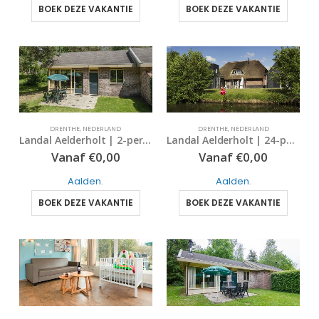
BOEK DEZE VAKANTIE
BOEK DEZE VAKANTIE
DRENTHE
,
NEDERLAND
DRENTHE
,
NEDERLAND
Landal Aelderholt | 24-persoonsbungalow – extra luxe | type 24EL | Aalden, Drenthe
Landal Aelderholt | 2-persoonsbungalow – comfort | Type 2C | Aalden, Drenthe
Vanaf
€
0,00
Vanaf
€
0,00
Aalden
.
Aalden
.
BOEK DEZE VAKANTIE
BOEK DEZE VAKANTIE