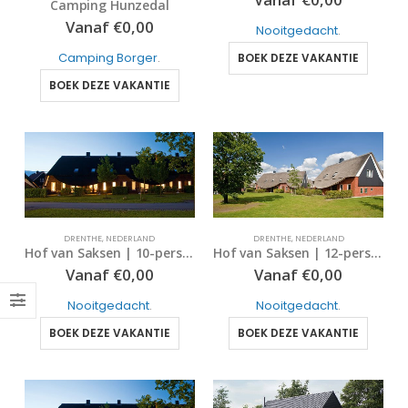
Camping Hunzedal
5
out of 5
Vanaf
€
0,00
Nooitgedacht
.
Camping Borger
.
BOEK DEZE VAKANTIE
BOEK DEZE VAKANTIE
DRENTHE
,
NEDERLAND
DRENTHE
,
NEDERLAND
Hof van Saksen | 10-persoons boerderij – luxe | Type 10L | Nooitgedacht, Drenthe
Hof van Saksen | 12-persoons boerderij – comfort | Type 12C | Nooitgedacht, Drenthe
Vanaf
€
0,00
Vanaf
€
0,00
Nooitgedacht
.
Nooitgedacht
.
BOEK DEZE VAKANTIE
BOEK DEZE VAKANTIE