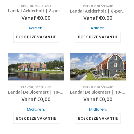
DRENTHE
,
NEDERLAND
DRENTHE
,
NEDERLAND
Landal Aelderholt | 8-persoonsbungalow – Eco | type 8ECO | Aalden, Drenthe
Landal Aelderholt | 8-persoonsbungalow | type 8C | Aalden, Drenthe
Vanaf
€
0,00
Vanaf
€
0,00
Aalden
.
Aalden
.
BOEK DEZE VAKANTIE
BOEK DEZE VAKANTIE
DRENTHE
,
NEDERLAND
DRENTHE
,
NEDERLAND
Landal De Bloemert | 10-persoonsbungalow – luxe | type 10L | Midlaren, Drenthe
Landal De Bloemert | 10-persoonsbungalow – luxe | type 10LZ | Midlaren, Drenthe
Vanaf
€
0,00
Vanaf
€
0,00
Midlaren
.
Midlaren
.
BOEK DEZE VAKANTIE
BOEK DEZE VAKANTIE