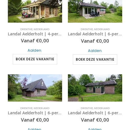
DRENTHE
,
NEDERLAND
DRENTHE
,
NEDERLAND
Landal Aelderholt | 4-persoonskinderbungalow | type 4CK | Aalden, Drenthe
Landal Aelderholt | 6-persoonsbungalow – comfort | type 6C | Aalden, Drenthe
Vanaf
€
0,00
Vanaf
€
0,00
Aalden
.
Aalden
.
BOEK DEZE VAKANTIE
BOEK DEZE VAKANTIE
DRENTHE
,
NEDERLAND
DRENTHE
,
NEDERLAND
Landal Aelderholt | 6-persoonsbungalow – comfort | type CE | Aalden, Drenthe
Landal Aelderholt | 6-persoonsbungalow | type 6B | Aalden, Drenthe
Vanaf
€
0,00
Vanaf
€
0,00
Aalden
.
Aalden
.