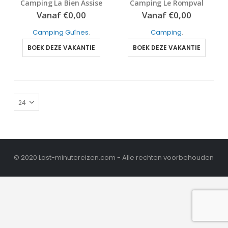
Camping La Bien Assise
Camping Le Rompval
4
out of 5
3
out of 5
Vanaf
€
0,00
Vanaf
€
0,00
Camping Guînes
.
Camping
.
BOEK DEZE VAKANTIE
BOEK DEZE VAKANTIE
© 2020 Last-minutereizen.com - Alle rechten voorbehouden