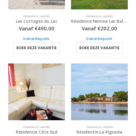
FRANKRIJK
,
LANDES
FRANKRIJK
,
LANDES
Les Cottages du Lac
Résidence Nemea Les Balcons des Pêcheurs
Vanaf
€
490,00
Vanaf
€
202,00
Vakantiepark
.
Vakantiepark
.
BOEK DEZE VAKANTIE
BOEK DEZE VAKANTIE
FRANKRIJK
,
LANDES
FRANKRIJK
,
LANDES
Residentie Côte Sud
Residentie La Pignada